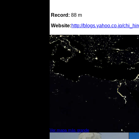
Record:
88 m
Website:
http://blogs.yahoo.co.jp/chi_h
Ver mapa más grande