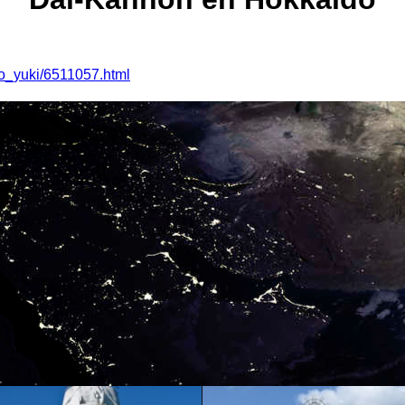
iro_yuki/6511057.html